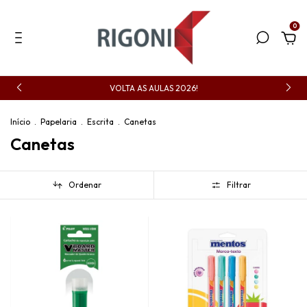
0
VOLTA AS AULAS 2026!
Início
.
Papelaria
.
Escrita
.
Canetas
Canetas
Ordenar
Filtrar