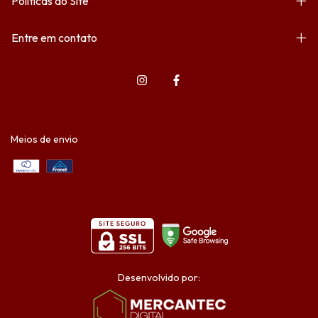
Politicas do Site
Entre em contato
Meios de envio
Desenvolvido por: